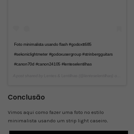
Foto minimalista usando flash #godoxtt685
#sekoniclightmeter #godoxusergroup #strinbergguitars
#canon70d #canon24105 #lenteselentilhas
A post shared by
Lentes & Lentilhas
(@lenteselentilhas) on
Sep 1,
Conclusão
Vimos aqui como fazer uma foto no estilo
minimalista usando um strip light caseiro.