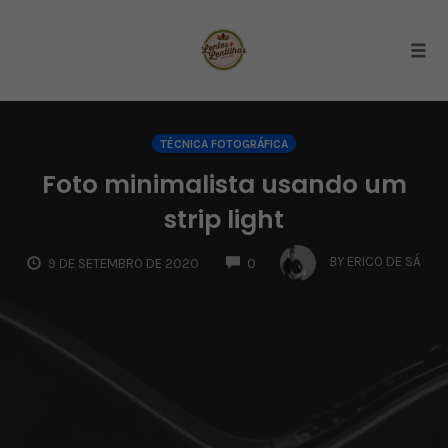
Togg
Skip
to
TÉCNICA FOTOGRÁFICA
content
Foto minimalista usando um
strip light
COMMENTS
BY
ERICO DE SÁ
9 DE SETEMBRO DE 2020
0