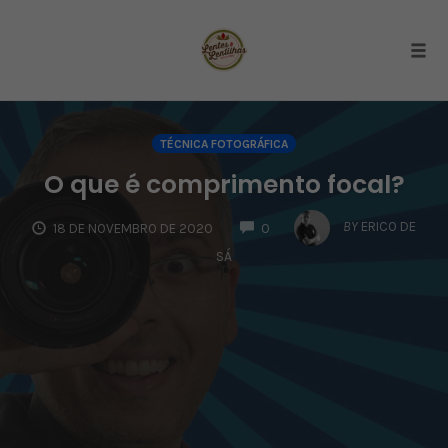
Togg
Skip
to
TÉCNICA FOTOGRÁFICA
content
O que é comprimento focal?
COMMENTS
BY
ERICO DE
18 DE NOVEMBRO DE 2020
0
SÁ