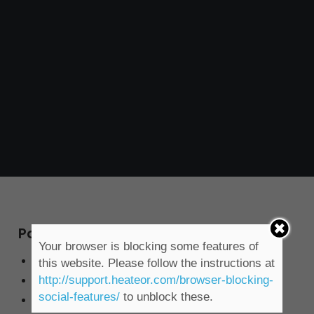
Pagamento à vista
Your browser is blocking some features of
Boleto Bancário*
this website. Please follow the instructions at
Débito em conta
http://support.heateor.com/browser-blocking-
social-features/
to unblock these.
Cartão de crédito