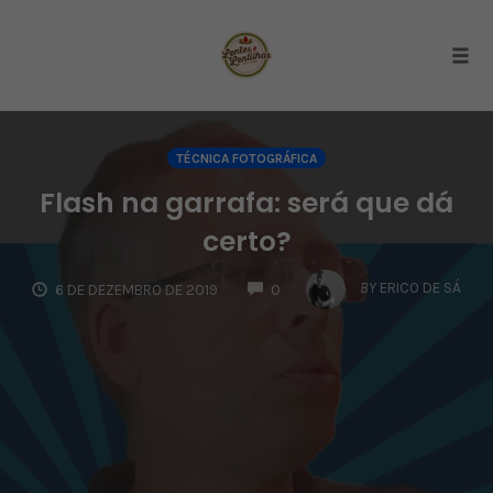
Togg
Skip
to
TÉCNICA FOTOGRÁFICA
content
Flash na garrafa: será que dá
certo?
COMMENTS
BY
ERICO DE SÁ
6 DE DEZEMBRO DE 2019
0