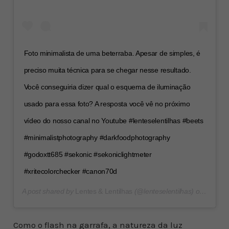
Foto minimalista de uma beterraba. Apesar de simples, é
preciso muita técnica para se chegar nesse resultado.
Você conseguiria dizer qual o esquema de iluminação
usado para essa foto? A resposta você vê no próximo
vídeo do nosso canal no Youtube #lenteselentilhas #beets
#minimalistphotography #darkfoodphotography
#godoxtt685 #sekonic #sekoniclightmeter
#xritecolorchecker #canon70d
A post shared by
Lentes & Lentilhas
(@lenteselentilhas) on
Dec 3,
Como o flash na garrafa, a natureza da luz