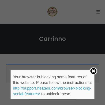
Togg
Skip
to
Carrinho
content
Seu carrinho está vazio.
Your browser is blocking some features of
this website. Please follow the instructions at
http://support.heateor.com/browser-blocking-
social-features/
to unblock these.
Retornar para a loja