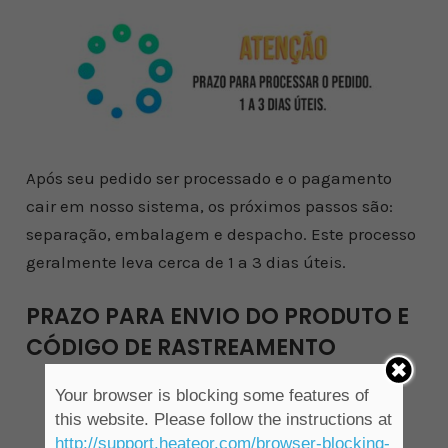
Após seu pedido ser processado e o pagamento
cair em nosso sistema, os próximos passos são:
separação, embalagem e despacho. Este processo
geralmente leva cerca de 1 a 3 dias úteis.
PRAZO PARA ENVIO DO PRODUTO E
CÓDIGO DE RASTREAMENTO
Your browser is blocking some features of
this website. Please follow the instructions at
http://support.heateor.com/browser-blocking-