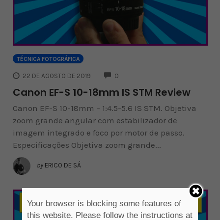
TÉCNICA FOTOGRÁFICA
COMMENTS
22 DE AGOSTO DE 2019
0
Canon EF-S 10-18mm IS STM Review
Canon EF-S 10-18mm – 1:4.5-5.6 IS STM. Objetiva
zoom grande angular com estabilizador de
imagem integrado e foco por motor de passo.
Especificações Objetiva zoom grande...
by
ERICO DE SÁ
Your browser is blocking some features of
this website. Please follow the instructions at