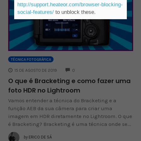
http://support.heateor.com/browser-blocking-
social-features/
to unblock these.
TÉCNICA FOTOGRÁFICA
COMMENTS
15 DE AGOSTO DE 2019
0
O que é Bracketing e como fazer uma
foto HDR no Lightroom
Vamos entender a técnica do Bracketing e a
função AEB da sua câmera para criar uma
imagem em HDR diretamente no Lightroom. O que
é Bracketing? Bracketing é uma técnica onde se...
by
ERICO DE SÁ