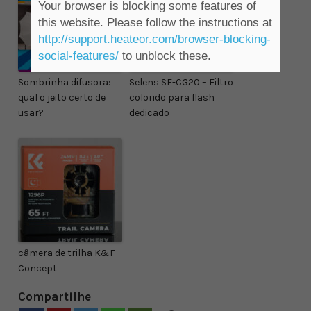
Your browser is blocking some features of
d
this website. Please follow the instructions at
i
http://support.heateor.com/browser-blocking-
o
social-features/
to unblock these.
Sombrinha difusora:
Selens SE-CG20 – Filtro
qual o jeito certo de
colorido para flash
usar?
dedicado
câmera de trilha K&F
Concept
Compartilhe