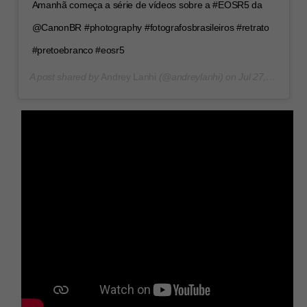
Amanhã começa a série de vídeos sobre a #EOSR5 da
@CanonBR #photography #fotografosbrasileiros #retrato
#pretoebranco #eosr5
A post shared by
Andrey Lanhi
(@andreylanhi) on
Jul 27, 2020 at 6:25pm PDT