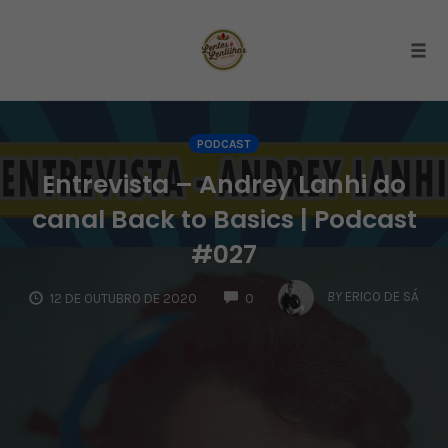
Togg
Skip
to
PODCAST
content
Entrevista – Andrey Lanhi do
canal Back to Basics | Podcast
#027
COMMENTS
BY
ERICO DE SÁ
12 DE OUTUBRO DE 2020
0