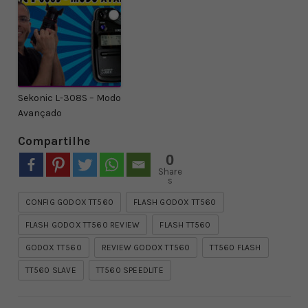
Sekonic L-308S – Modo
Avançado
Compartilhe
0
Share
s
CONFIG GODOX TT560
FLASH GODOX TT560
FLASH GODOX TT560 REVIEW
FLASH TT560
GODOX TT560
REVIEW GODOX TT560
TT560 FLASH
TT560 SLAVE
TT560 SPEEDLITE