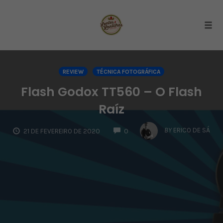
Togg
Skip
to
REVIEW
TÉCNICA FOTOGRÁFICA
content
Flash Godox TT560 – O Flash
Raíz
COMMENTS
BY
ERICO DE SÁ
21 DE FEVEREIRO DE 2020
0