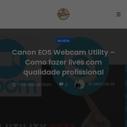
Togg
Skip
to
REVIEW
content
Canon EOS Webcam Utility –
Como fazer lives com
qualidade profissional
COMMENTS
BY
ERICO DE SÁ
11 DE MAIO DE 2020
0