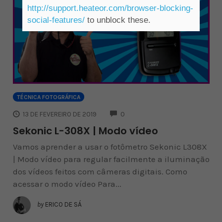
http://support.heateor.com/browser-blocking-
social-features/
to unblock these.
TÉCNICA FOTOGRÁFICA
COMMENTS
13 DE FEVEREIRO DE 2019
0
Sekonic L-308X | Modo vídeo
Vamos aprender a usar o fotômetro Sekonic L308X
| Modo vídeo para regular facilmente a iluminação
dos vídeos feitos com câmeras digitais. Como
acessar o modo vídeo Para...
by
ERICO DE SÁ