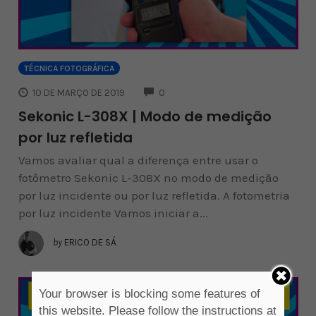
TÉCNICA FOTOGRÁFICA
COMMENTS
10 DE MARÇO DE 2019
0
Sekonic L-308X | Modo de medição
por luz refletida
Vamos avaliar qual a diferença entre usar o
fotômetro Sekonic L-308X no modo de medição
por luz incidente ou por luz refletida. A fotometria
por luz incidente Vamos iniciar a...
by
ERICO DE SÁ
Your browser is blocking some features of
this website. Please follow the instructions at