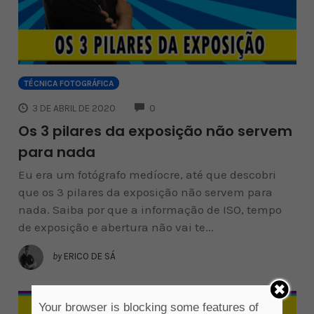
TÉCNICA FOTOGRÁFICA
COMMENTS
3 DE ABRIL DE 2020
0
Os 3 pilares da exposição não servem
para nada
Eu era um fotógrafo medíocre, até que descobri
que os 3 pilares da exposição não servem para
nada. Saiba por que a informação de ISO, tempo
de exposição e abertura não vai te...
by
ERICO DE SÁ
Your browser is blocking some features of