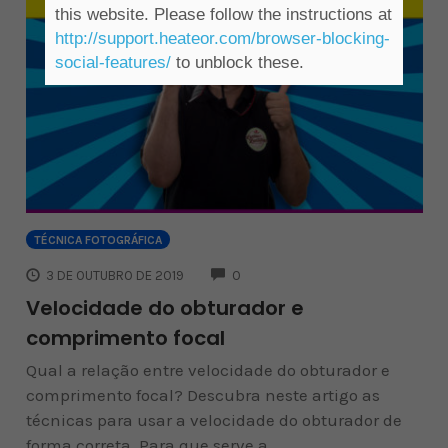
this website. Please follow the instructions at
http://support.heateor.com/browser-blocking-
social-features/
to unblock these.
TÉCNICA FOTOGRÁFICA
COMMENTS
3 DE OUTUBRO DE 2019
0
Velocidade do obturador e
comprimento focal
Qual a relação entre velocidade do obturador e
comprimento focal? Descubra neste artigo as
técnicas para usar a velocidade do obturador de
forma correta. Para que serve a...