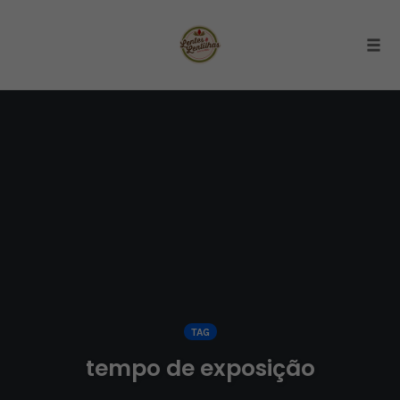
Togg
Skip
to
content
TAG
tempo de exposição