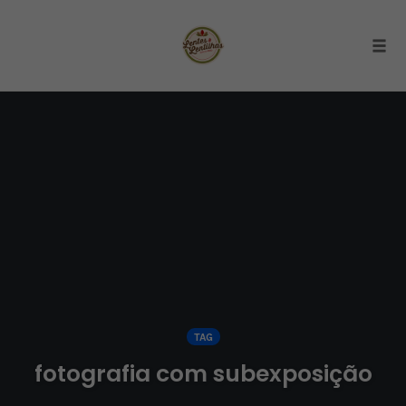
Togg
Skip
to
content
TAG
fotografia com subexposição