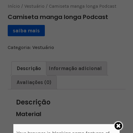
Início
/
Vestuário
/ Camiseta manga longa Podcast
Camiseta manga longa Podcast
saiba mais
Categoria:
Vestuário
Descrição
Informação adicional
Avaliações (0)
Descrição
Material
100% algodão