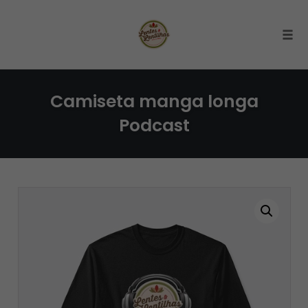
Togg
Skip
to
Camiseta manga longa
content
Podcast