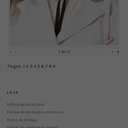
«
‹
›
»
1
de
17
Pages:
1
2
3
4
5
6
7
8
9
LOJA
Política de privacidade
Política de devolução e reembolso
Prazos de entrega
Formas de pagamento aceitas