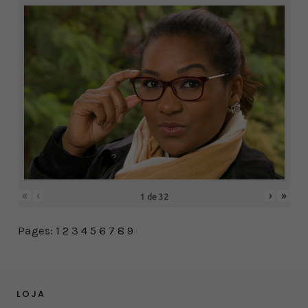
«
‹
›
»
1
de
32
Pages:
1
2
3
4
5
6
7
8
9
LOJA