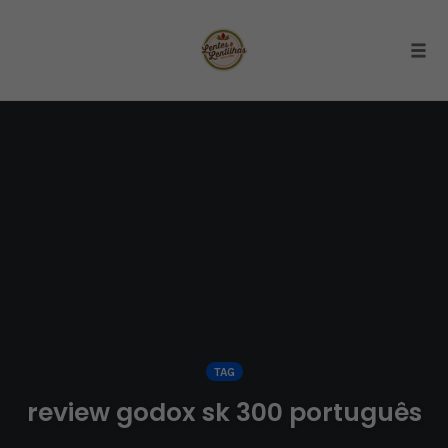
Togg
Skip
to
content
TAG
review godox sk 300 português