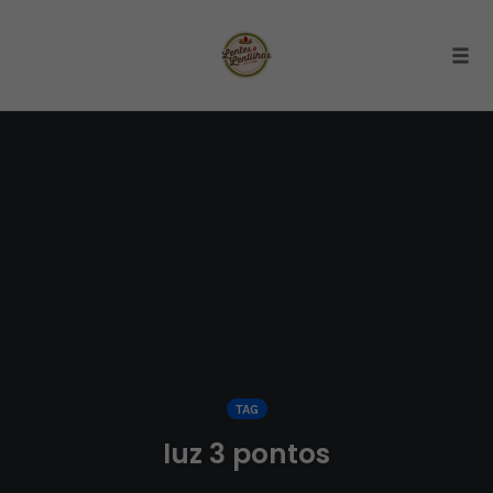
Togg
Skip
to
content
TAG
luz 3 pontos