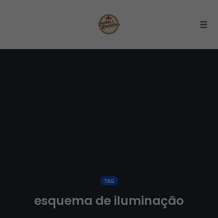
Togg
Skip
to
content
TAG
esquema de iluminação