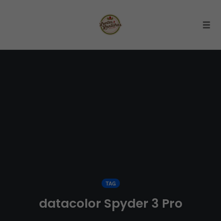
Togg
Skip
to
content
TAG
datacolor Spyder 3 Pro