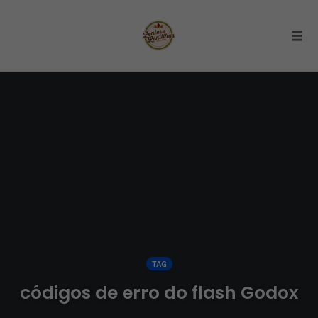
Togg
Skip
to
content
TAG
códigos de erro do flash Godox