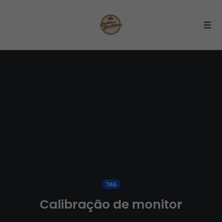
Togg
Skip
to
content
TAG
Calibração de monitor