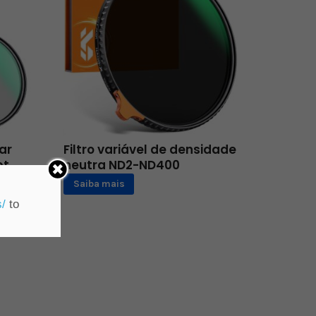
lar
Filtro variável de densidade
pt
neutra ND2-ND400
om
Saiba mais
s/
to