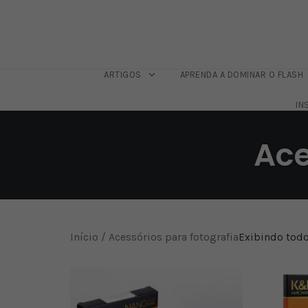
ARTIGOS
APRENDA A DOMINAR O FLASH
IN
Skip
to
Ace
content
Início
/ Acessórios para fotografia
Exibindo todo